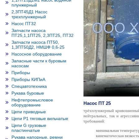
1,1ПТ25Д1М2 насос водяной
плунжерный
2,3ПТ45Д1 Насос
трехплунжерный
Насос ПТ32
Запчасти насоса
ПТ25,1,1ПТ25, 2,3ПТ25, ПТ32
Запчасти насоса ПТ50,
1,3ПТ50Д2, НМШФ 0,6-25
Насосное оборудование
Запасные части к буровым
насосам
Приборы
Приборы КИПиА
Спецавтотехника
Рукава буровые
Нефтепромысловое
Насос ПТ 25
оборудование
трёхплунжерный кривошипный 
Цепи приводные
нейтральных, так и агрессивн
Цепи Р1 тяговые вильчатые
требований:
Цепи G грузовые
пластинчатые
минимальная температур
кинематическая вязкость
Рукава напорные, ремни