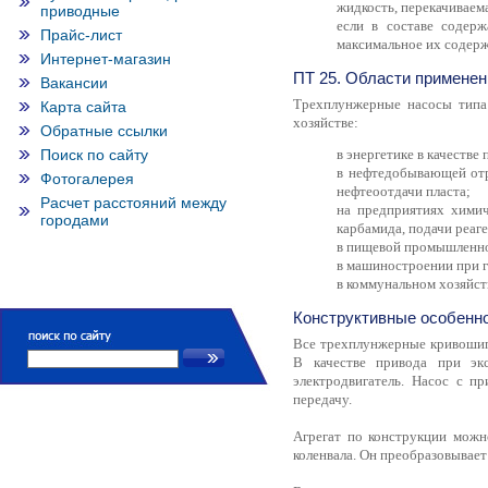
жидкость, перекачиваема
приводные
если в составе содер
Прайс-лист
максимальное их содерж
Интернет-магазин
ПТ 25. Области применен
Вакансии
Трехплунжерные насосы типа
Карта сайта
хозяйстве:
Обратные ссылки
Поиск по сайту
в энергетике в качестве
в нефтедобывающей отр
Фотогалерея
нефтеоотдачи пласта;
Расчет расстояний между
на предприятиях химич
городами
карбамида, подачи реаг
в пищевой промышленнос
в машиностроении при ги
в коммунальном хозяйст
Конструктивные особенн
Все трехплунжерные кривошипн
В качестве привода при экс
электродвигатель. Насос с п
передачу.
Агрегат по конструкции можн
коленвала. Он преобразовывает