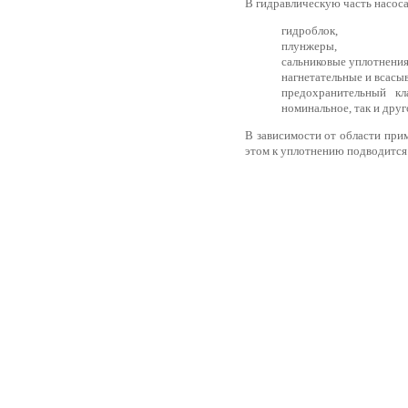
В гидравлическую часть насоса
гидроблок,
плунжеры,
сальниковые уплотнения
нагнетательные и всасы
предохранительный к
номинальное, так и друг
В зависимости от области при
этом к уплотнению подводитс