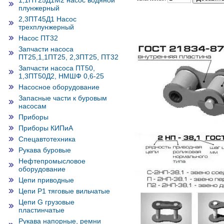
1,1ПТ25Д1М2 насос водяной
плунжерный
2,3ПТ45Д1 Насос
трехплунжерный
Насос ПТ32
Запчасти насоса
ПТ25,1,1ПТ25, 2,3ПТ25, ПТ32
Запчасти насоса ПТ50,
1,3ПТ50Д2, НМШФ 0,6-25
Насосное оборудование
Запасные части к буровым
насосам
Приборы
Приборы КИПиА
Спецавтотехника
Рукава буровые
Нефтепромысловое
оборудование
Цепи приводные
Цепи Р1 тяговые вильчатые
Цепи G грузовые
пластинчатые
Рукава напорные, ремни