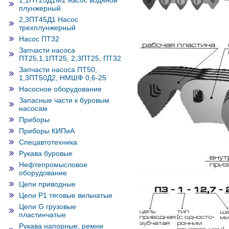
1,1ПТ25Д1М2 насос водяной
плунжерный
2,3ПТ45Д1 Насос
трехплунжерный
Насос ПТ32
Запчасти насоса
ПТ25,1,1ПТ25, 2,3ПТ25, ПТ32
Запчасти насоса ПТ50,
1,3ПТ50Д2, НМШФ 0,6-25
Насосное оборудование
Запасные части к буровым
насосам
Приборы
Приборы КИПиА
Спецавтотехника
Рукава буровые
Нефтепромысловое
оборудование
Цепи приводные
Цепи Р1 тяговые вильчатые
Цепи G грузовые
пластинчатые
Рукава напорные, ремни