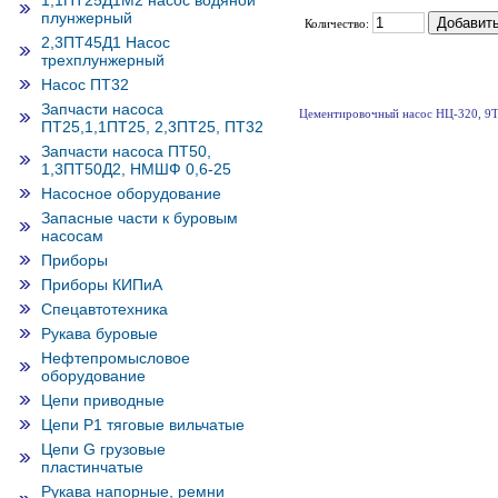
1,1ПТ25Д1М2 насос водяной
плунжерный
Количество:
2,3ПТ45Д1 Насос
трехплунжерный
Насос ПТ32
Запчасти насоса
Цементировочный насос НЦ-320, 9Т
ПТ25,1,1ПТ25, 2,3ПТ25, ПТ32
Запчасти насоса ПТ50,
1,3ПТ50Д2, НМШФ 0,6-25
Насосное оборудование
Запасные части к буровым
насосам
Приборы
Приборы КИПиА
Спецавтотехника
Рукава буровые
Нефтепромысловое
оборудование
Цепи приводные
Цепи Р1 тяговые вильчатые
Цепи G грузовые
пластинчатые
Рукава напорные, ремни