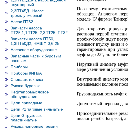
1,1ПТ25Д1М2 насос водяной
плунжерный
По своему техническом
2,3ПТ45Д1 Насос
образцов. Аналогом пер
трехплунжерный
модель 'G' фирмы 'Бэйкер'
Насос ПТ32
Запчасти насоса
Для открытия циркуляц
ПТ25,1,1ПТ25, 2,3ПТ25, ПТ32
раствора первой ступени
Запчасти насоса ПТ50,
пробку-бомбу, ждут погр
1,3ПТ50Д2, НМШФ 0,6-25
смещают втулку вниз и о
гарантирована при угла
Насосное оборудование
муфты до 22°, но не более
Запасные части к буровым
насосам
Наружный диаметр муфт
Приборы
мере увеличения условног
Приборы КИПиА
Внутренний диаметр корп
Спецавтотехника
оснащаемой колонне посл
Рукава буровые
Нефтепромысловое
Грузоподъемность муфт с 
оборудование
Цепи приводные
Допустимый перепад давл
Цепи Р1 тяговые вильчатые
Присоединительные резьбы
Цепи G грузовые
аналог резьбы Батресс), 
пластинчатые
Рукава напорные, ремни