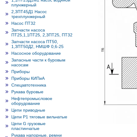
1,1ПТ25Д1М2 насос водяной
плунжерный
2,3ПТ45Д1 Насос
трехплунжерный
Насос ПТ32
Запчасти насоса
ПТ25,1,1ПТ25, 2,3ПТ25, ПТ32
Запчасти насоса ПТ50,
1,3ПТ50Д2, НМШФ 0,6-25
Насосное оборудование
Запасные части к буровым
насосам
Приборы
Приборы КИПиА
Спецавтотехника
Рукава буровые
Нефтепромысловое
оборудование
Цепи приводные
Цепи Р1 тяговые вильчатые
Цепи G грузовые
пластинчатые
Рукава напорные, ремни