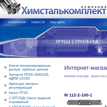
О КОМПАНИИ
НОВОСТИ
НАШ АДРЕС
Ключи механизированные,
Интернет-магаз
ручные, трубные цепные
Запчасти ППУА 1600/100,
ИНТЕРНЕТ-МАГАЗИН
»
ЦЕПИ М ТЯГ
АДПМ 12/150
Арматура запорно-
регулирующая
Насос ПТ25
М 112-2-100-1
2,3ПТ25Д1 Насос водяной
плунжерный
К