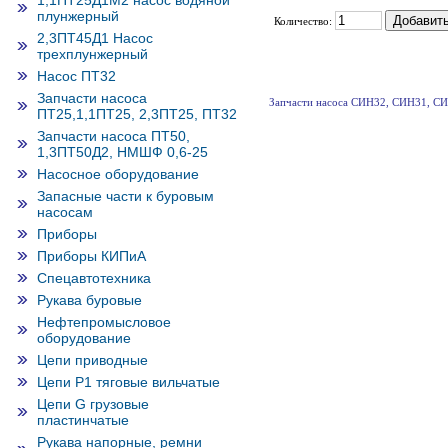
1,1ПТ25Д1М2 насос водяной
плунжерный
Количество:
2,3ПТ45Д1 Насос
трехплунжерный
Насос ПТ32
Запчасти насоса
Запчасти насоса СИН32, СИН31, С
ПТ25,1,1ПТ25, 2,3ПТ25, ПТ32
Запчасти насоса ПТ50,
1,3ПТ50Д2, НМШФ 0,6-25
Насосное оборудование
Запасные части к буровым
насосам
Приборы
Приборы КИПиА
Спецавтотехника
Рукава буровые
Нефтепромысловое
оборудование
Цепи приводные
Цепи Р1 тяговые вильчатые
Цепи G грузовые
пластинчатые
Рукава напорные, ремни