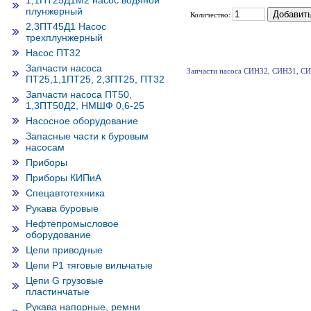
1,1ПТ25Д1М2 насос водяной
плунжерный
Количество:
2,3ПТ45Д1 Насос
трехплунжерный
Насос ПТ32
Запчасти насоса
Запчасти насоса СИН32, СИН31, С
ПТ25,1,1ПТ25, 2,3ПТ25, ПТ32
Запчасти насоса ПТ50,
1,3ПТ50Д2, НМШФ 0,6-25
Насосное оборудование
Запасные части к буровым
насосам
Приборы
Приборы КИПиА
Спецавтотехника
Рукава буровые
Нефтепромысловое
оборудование
Цепи приводные
Цепи Р1 тяговые вильчатые
Цепи G грузовые
пластинчатые
Рукава напорные, ремни