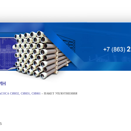
ин
СОСА СИН32, СИН31, СИН61
»
ПАКЕТ УПЛОТНЕНИЯ
05