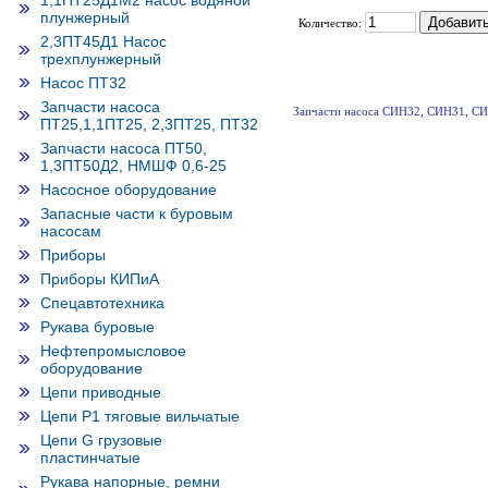
1,1ПТ25Д1М2 насос водяной
плунжерный
Количество:
2,3ПТ45Д1 Насос
трехплунжерный
Насос ПТ32
Запчасти насоса
Запчасти насоса СИН32, СИН31, С
ПТ25,1,1ПТ25, 2,3ПТ25, ПТ32
Запчасти насоса ПТ50,
1,3ПТ50Д2, НМШФ 0,6-25
Насосное оборудование
Запасные части к буровым
насосам
Приборы
Приборы КИПиА
Спецавтотехника
Рукава буровые
Нефтепромысловое
оборудование
Цепи приводные
Цепи Р1 тяговые вильчатые
Цепи G грузовые
пластинчатые
Рукава напорные, ремни