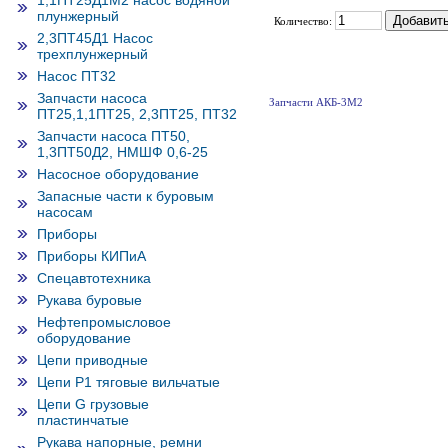
1,1ПТ25Д1М2 насос водяной
плунжерный
Количество:
2,3ПТ45Д1 Насос
трехплунжерный
Насос ПТ32
Запчасти насоса
Запчасти АКБ-3М2
ПТ25,1,1ПТ25, 2,3ПТ25, ПТ32
Запчасти насоса ПТ50,
1,3ПТ50Д2, НМШФ 0,6-25
Насосное оборудование
Запасные части к буровым
насосам
Приборы
Приборы КИПиА
Спецавтотехника
Рукава буровые
Нефтепромысловое
оборудование
Цепи приводные
Цепи Р1 тяговые вильчатые
Цепи G грузовые
пластинчатые
Рукава напорные, ремни