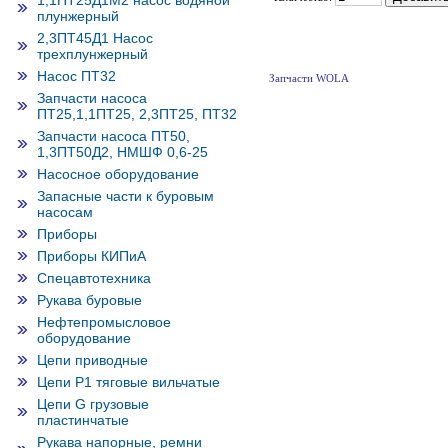
1,1ПТ25Д1М2 насос водяной
плунжерный
2,3ПТ45Д1 Насос
трехплунжерный
Насос ПТ32
Запчасти WOLA
Запчасти насоса
ПТ25,1,1ПТ25, 2,3ПТ25, ПТ32
Запчасти насоса ПТ50,
1,3ПТ50Д2, НМШФ 0,6-25
Насосное оборудование
Запасные части к буровым
насосам
Приборы
Приборы КИПиА
Спецавтотехника
Рукава буровые
Нефтепромысловое
оборудование
Цепи приводные
Цепи Р1 тяговые вильчатые
Цепи G грузовые
пластинчатые
Рукава напорные, ремни