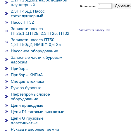
1,1ПТ25Д1М2 насос водяной
плунжерный
Количество:
2,3ПТ45Д1 Насос
трехплунжерный
Насос ПТ32
Запчасти насоса
Запчасти к насосу 14Т
ПТ25,1,1ПТ25, 2,3ПТ25, ПТ32
Запчасти насоса ПТ50,
1,3ПТ50Д2, НМШФ 0,6-25
Насосное оборудование
Запасные части к буровым
насосам
Приборы
Приборы КИПиА
Спецавтотехника
Рукава буровые
Нефтепромысловое
оборудование
Цепи приводные
Цепи Р1 тяговые вильчатые
Цепи G грузовые
пластинчатые
Рукава напорные, ремни