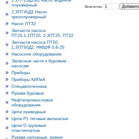
1,1ПТ25Д1М2 насос водяной
плунжерный
Количество:
2,3ПТ45Д1 Насос
трехплунжерный
Насос ПТ32
Запчасти насоса
ПТ25,1,1ПТ25, 2,3ПТ25, ПТ32
Запчасти насоса ПТ50,
1,3ПТ50Д2, НМШФ 0,6-25
Насосное оборудование
Запасные части к буровым
насосам
Приборы
Приборы КИПиА
Спецавтотехника
Рукава буровые
Нефтепромысловое
оборудование
Цепи приводные
Цепи Р1 тяговые вильчатые
Цепи G грузовые
пластинчатые
Рукава напорные, ремни