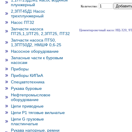
1,1ПТ25Д1М2 насос водяной
плунжерный
Количество:
2,3ПТ45Д1 Насос
трехплунжерный
Насос ПТ32
Запчасти насоса
Цементировочный насос НЦ-320, 9Т
ПТ25,1,1ПТ25, 2,3ПТ25, ПТ32
Запчасти насоса ПТ50,
1,3ПТ50Д2, НМШФ 0,6-25
Насосное оборудование
Запасные части к буровым
насосам
Приборы
Приборы КИПиА
Спецавтотехника
Рукава буровые
Нефтепромысловое
оборудование
Цепи приводные
Цепи Р1 тяговые вильчатые
Цепи G грузовые
пластинчатые
Рукава напорные, ремни