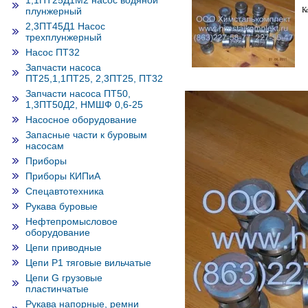
1,1ПТ25Д1М2 насос водяной
плунжерный
К
2,3ПТ45Д1 Насос
трехплунжерный
Насос ПТ32
Запчасти насоса
ПТ25,1,1ПТ25, 2,3ПТ25, ПТ32
Запчасти насоса ПТ50,
1,3ПТ50Д2, НМШФ 0,6-25
Насосное оборудование
Запасные части к буровым
насосам
Приборы
Приборы КИПиА
Спецавтотехника
Рукава буровые
Нефтепромысловое
оборудование
Цепи приводные
Цепи Р1 тяговые вильчатые
Цепи G грузовые
пластинчатые
Рукава напорные, ремни