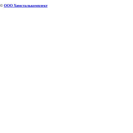
©
ООО Химсталькомплект