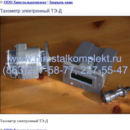
©
ООО Химсталькомплект
|
Закрыть окно
Тахометр электронный ТЭ-Д
Тахометр электронный ТЭ-Д