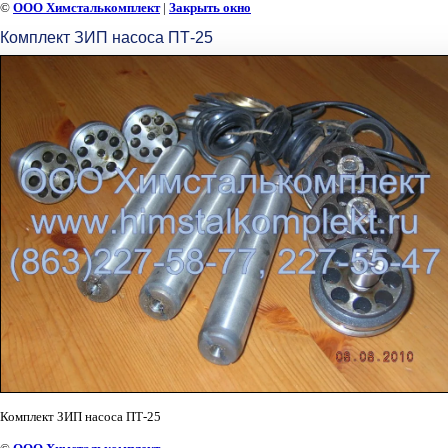
©
ООО Химсталькомплект
|
Закрыть окно
Комплект ЗИП насоса ПТ-25
Комплект ЗИП насоса ПТ-25