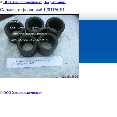
©
ООО Химсталькомплект
|
Закрыть окно
Сальник тефлоновый 1,3ПТ50Д1
©
ООО Химсталькомплект